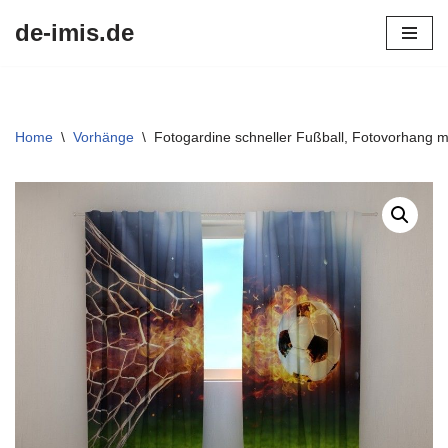
de-imis.de
Przejdź
do
treści
Home
\
Vorhänge
\
Fotogardine schneller Fußball, Fotovorhang m