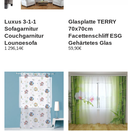
Luxus 3-1-1
Glasplatte TERRY
Sofagarnitur
70x70cm
Couchgarnitur
Facettenschliff ESG
Loungesofa
Gehärtetes Glas
1 296,14
€
59,90
€
Chesterfield
Scheibe Bodenplatte
Kunstleder