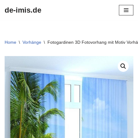
de-imis.de
Przejdź
do
treści
Home
\
Vorhänge
\
Fotogardinen 3D Fotovorhang mit Motiv Vor