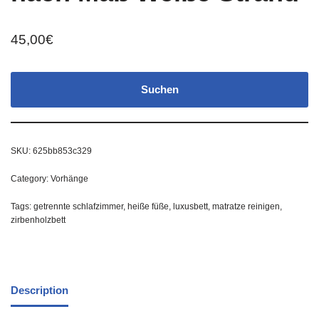
45,00
€
Suchen
SKU:
625bb853c329
Category:
Vorhänge
Tags:
getrennte schlafzimmer
,
heiße füße
,
luxusbett
,
matratze reinigen
,
zirbenholzbett
Description