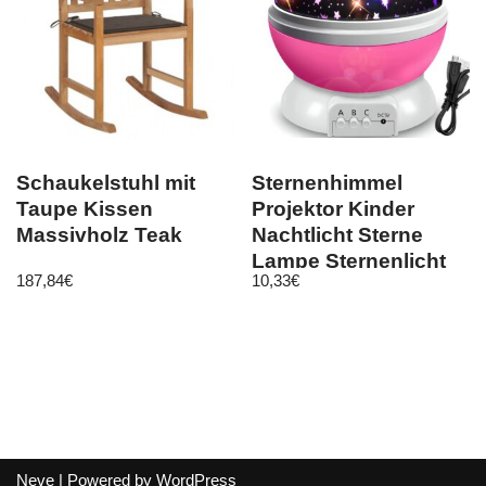
Schaukelstuhl mit
Sternenhimmel
Taupe Kissen
Projektor Kinder
Massivholz Teak
Nachtlicht Sterne
Lampe Sternenlicht
187,84
€
10,33
€
Rosa Retoo
Neve
| Powered by
WordPress