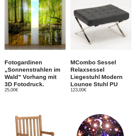
Fotogardinen
MCombo Sessel
„Sonnenstrahlen im
Relaxsessel
Wald” Vorhang mit
Liegestuhl Modern
3D Fotodruck,
Lounge Stuhl PU
25,00
€
123,00
€
Maßanfertigung
Leder Edelstahl Stuhl