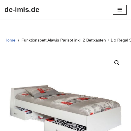
de-imis.de
Przejdź
do
treści
Home
\
Funktionsbett Alawis Parisot inkl. 2 Bettkästen + 1 x Regal