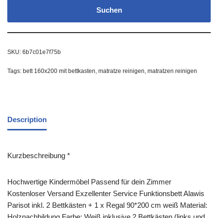
Suchen
SKU:
6b7c01e7f75b
Tags:
bett 160x200 mit bettkasten
,
matratze reinigen
,
matratzen reinigen
Description
Kurzbeschreibung *
Hochwertige Kindermöbel Passend für dein Zimmer
Kostenloser Versand Exzellenter Service Funktionsbett Alawis
Parisot inkl. 2 Bettkästen + 1 x Regal 90*200 cm weiß Material:
Holznachbildung Farbe: Weiß inklusive 2 Bettkästen (links und