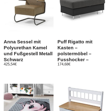
Anna Sessel mit
Puff Rigatto mit
Polyurethan Kamel
Kasten –
und Fußgestell Metall
polstermöbel –
Schwarz
Fusshocker –
425,54
€
174,68
€
Wohnzimmer Soft
Öko-Leder