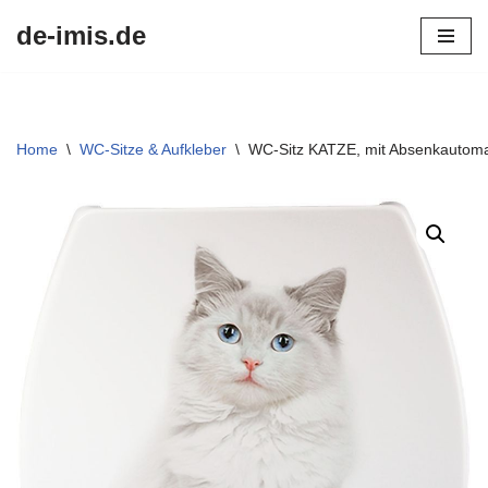
de-imis.de
Przejdź
do
treści
Home
\
WC-Sitze & Aufkleber
\
WC-Sitz KATZE, mit Absenkautomati