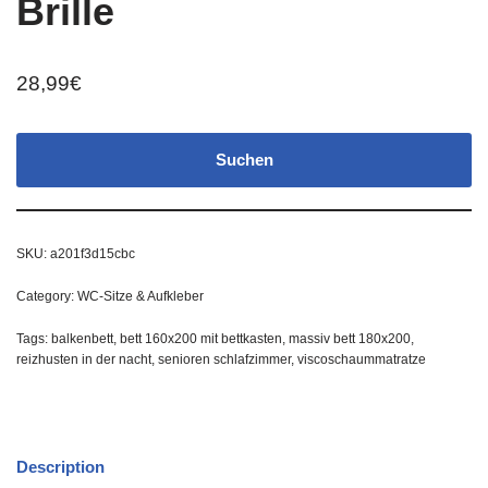
Brille
28,99
€
Suchen
SKU:
a201f3d15cbc
Category:
WC-Sitze & Aufkleber
Tags:
balkenbett
,
bett 160x200 mit bettkasten
,
massiv bett 180x200
,
reizhusten in der nacht
,
senioren schlafzimmer
,
viscoschaummatratze
Description