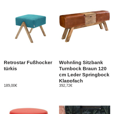
Retrostar Fußhocker
Wohnling Sitzbank
türkis
Turnbock Braun 120
cm Leder Springbock
Klappfach
189,00
€
392,72
€
Turnhocker