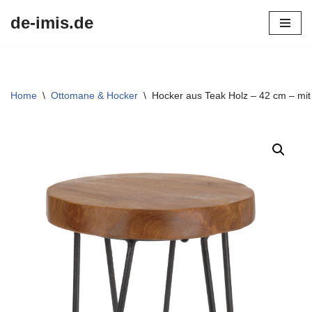
de-imis.de
Przejdź
do
treści
Home
\
Ottomane & Hocker
\
Hocker aus Teak Holz – 42 cm – mit