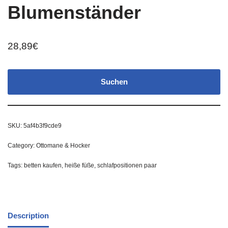
Blumenständer
28,89
€
Suchen
SKU:
5af4b3f9cde9
Category:
Ottomane & Hocker
Tags:
betten kaufen
,
heiße füße
,
schlafpositionen paar
Description