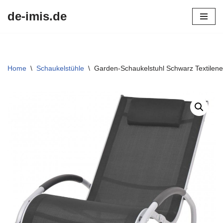
de-imis.de
Przejdź
do
treści
Home
\
Schaukelstühle
\
Garden-Schaukelstuhl Schwarz Textilene