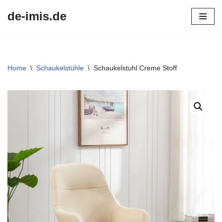
de-imis.de
Przejdź
do
treści
Home
\
Schaukelstühle
\
Schaukelstuhl Creme Stoff