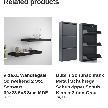
Related products
vidaXL Wandregale
Dublin Schuhschrank
Schwebend 2 Stk.
Metall Schuhregal
Schwarz
Schuhkipper Schuh
60×23,5×3,8cm MDF
Kipper 3türig Grau
33,99
€
74,90
€
50×103 cm