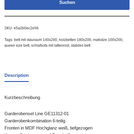
Suchen
SKU:
e5a2b0ec2e56
Tags:
bett mit stauraum 140x200
,
holzbetten 180x200
,
matratze 100x200
,
queen size bett
,
schlafsofa mit lattenrost
,
stabiles bett
Description
Kurzbeschreibung
Garderobenset Line GE11312-01
Garderobenkombination 6-teilig
Fronten in MDF Hochglanz weiß, tiefgezogen