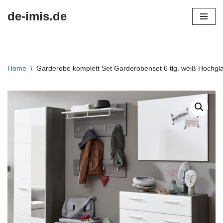
de-imis.de
Przejdź
do
treści
Home
\
Garderobe komplett Set Garderobenset 6 tlg. weiß Hochgla