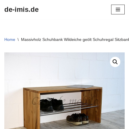
de-imis.de
Przejdź
do
treści
Home
\
Massivholz Schuhbank Wildeiche geölt Schuhregal Sitzbank