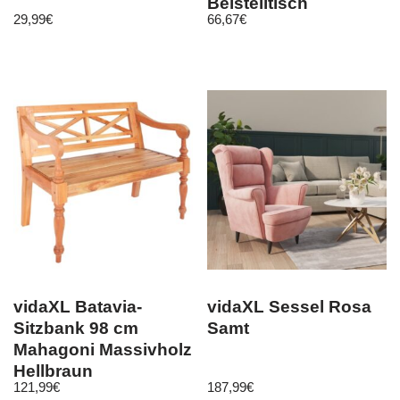
Beistelltisch
29,99
€
66,67
€
Sitzhocker
vidaXL Batavia-
vidaXL Sessel Rosa
Sitzbank 98 cm
Samt
Mahagoni Massivholz
Hellbraun
121,99
€
187,99
€