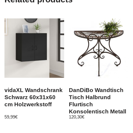
vidaXL Wandschrank
DanDiBo Wandtisch
Schwarz 60x31x60
Tisch Halbrund
cm Holzwerkstoff
Flurtisch
Konsolentisch Metall
59,99
€
120,30
€
Braun Beistelltisch