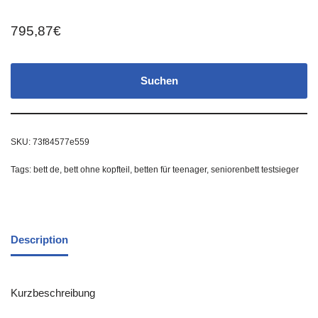
795,87
€
Suchen
SKU:
73f84577e559
Tags:
bett de
,
bett ohne kopfteil
,
betten für teenager
,
seniorenbett testsieger
Description
Kurzbeschreibung