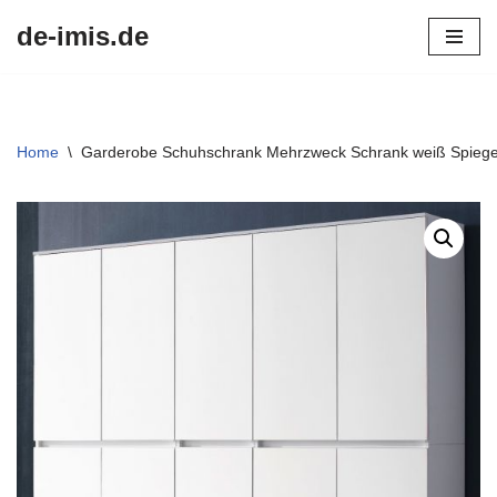
de-imis.de
Przejdź
do
treści
Home
\
Garderobe Schuhschrank Mehrzweck Schrank weiß Spiegel 