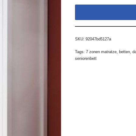
SKU:
92047bd5127a
Tags:
7 zonen matratze
,
betten
,
da
seniorenbett