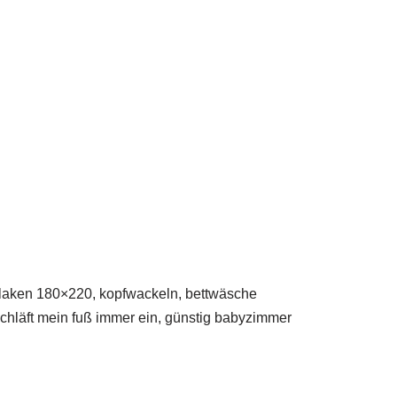
ettlaken 180×220, kopfwackeln, bettwäsche
schläft mein fuß immer ein, günstig babyzimmer