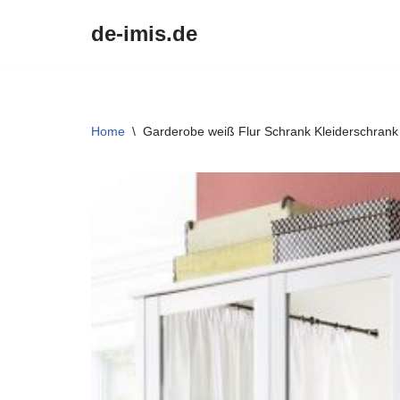
de-imis.de
Przejdź
do
treści
Home
\
Garderobe weiß Flur Schrank Kleiderschrank