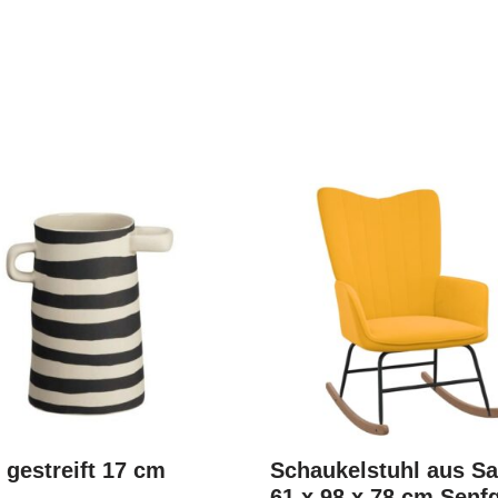
 gestreift 17 cm
Schaukelstuhl aus S
61 x 98 x 78 cm Senf