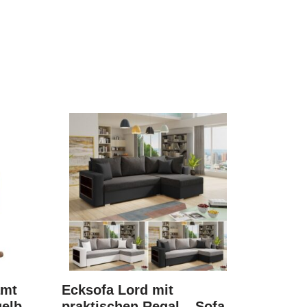
amt
Ecksofa Lord mit
gelb
praktischen Regal – Sofa