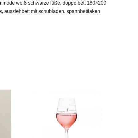
, kommode weiß schwarze füße, doppelbett 180×200
als, ausziehbett mit schubladen, spannbettlaken