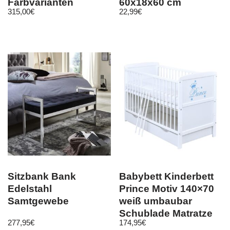
Farbvarianten
60x18x60 cm
315,00
€
22,99
€
Holzwerkstoff
Sitzbank Bank
Babybett Kinderbett
Edelstahl
Prince Motiv 140×70
Samtgewebe
weiß umbaubar
Schublade Matratze
277,95
€
174,95
€