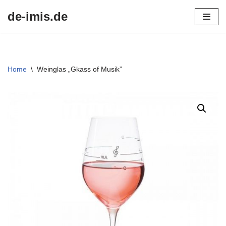
de-imis.de
Przejdź
do
treści
Home
\
Weinglas „Gkass of Musik”