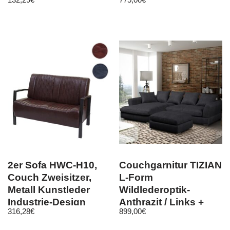
Ottomane Rechts
2er Sofa HWC-H10,
Couchgarnitur TIZIAN
Couch Zweisitzer,
L-Form
Metall Kunstleder
Wildlederoptik-
Industrie-Design
Anthrazit / Links +
316,28
€
899,00
€
Hocker