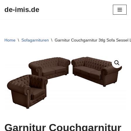
de-imis.de
Przejdź
do
treści
Home
\
Sofagarnituren
\
Garnitur Couchgarnitur 3tlg Sofa Sessel
Garnitur Couchgarnitur