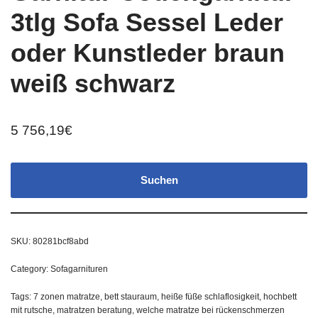
3tlg Sofa Sessel Leder
oder Kunstleder braun
weiß schwarz
5 756,19
€
Suchen
SKU:
80281bcf8abd
Category:
Sofagarnituren
Tags:
7 zonen matratze
,
bett stauraum
,
heiße füße schlaflosigkeit
,
hochbett
mit rutsche
,
matratzen beratung
,
welche matratze bei rückenschmerzen