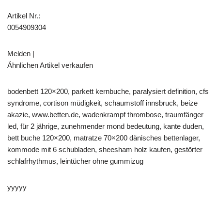
Artikel Nr.:
0054909304
Melden |
Ähnlichen Artikel verkaufen
bodenbett 120×200, parkett kernbuche, paralysiert definition, cfs
syndrome, cortison müdigkeit, schaumstoff innsbruck, beize
akazie, www.betten.de, wadenkrampf thrombose, traumfänger
led, für 2 jährige, zunehmender mond bedeutung, kante duden,
bett buche 120×200, matratze 70×200 dänisches bettenlager,
kommode mit 6 schubladen, sheesham holz kaufen, gestörter
schlafrhythmus, leintücher ohne gummizug
yyyyy