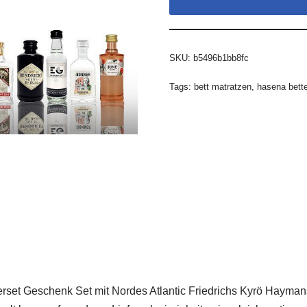
SKU:
b5496b1bb8fc
Tags:
bett matratzen
,
hasena bett
bierset Geschenk Set mit Nordes Atlantic Friedrichs Kyrö Hay