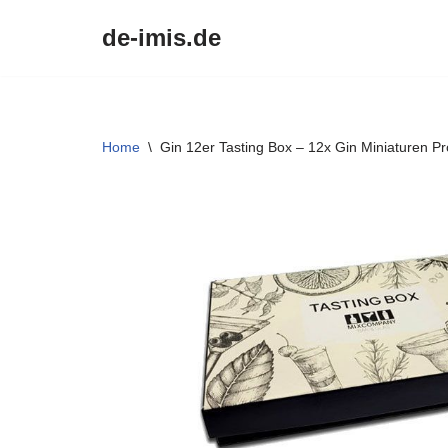
de-imis.de
Przejdź
do
treści
Home
\
Gin 12er Tasting Box – 12x Gin Miniaturen P