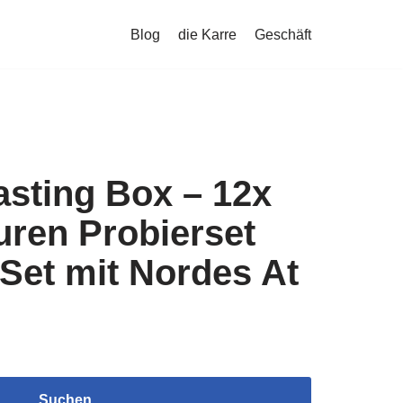
Blog
die Karre
Geschäft
asting Box – 12x
uren Probierset
Set mit Nordes At
Suchen