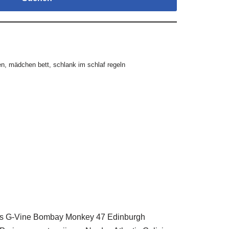
en
,
mädchen bett
,
schlank im schlaf regeln
mans G-Vine Bombay Monkey 47 Edinburgh