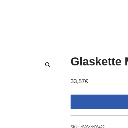
Glaskette
33,57
€
SKU:
d695cdd06422