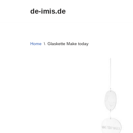
de-imis.de
Przejdź
do
treści
Home
\
Glaskette Make today