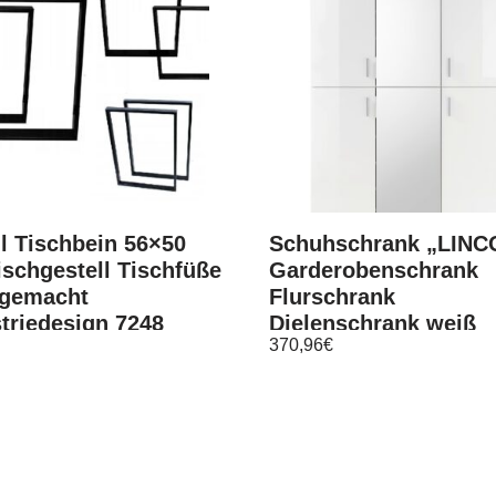
l Tischbein 56×50
Schuhschrank „LINC
schgestell Tischfüße
Garderobenschrank
gemacht
Flurschrank
triedesign 7248
Dielenschrank weiß
370,96
€
Spiegel 120 c