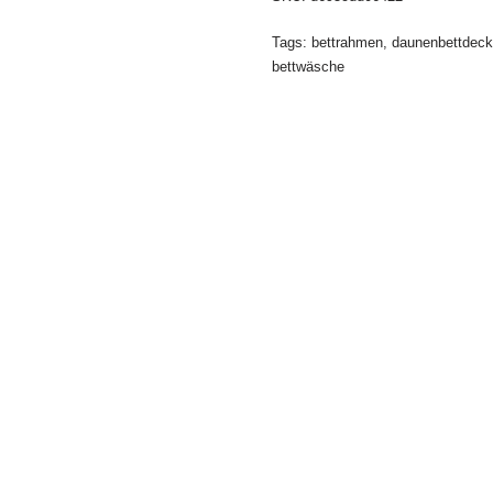
Tags:
bettrahmen
,
daunenbettdec
bettwäsche