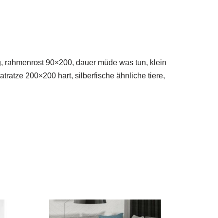
ng, rahmenrost 90×200, dauer müde was tun, klein
atze 200×200 hart, silberfische ähnliche tiere,