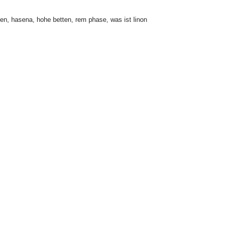
ken
,
hasena
,
hohe betten
,
rem phase
,
was ist linon