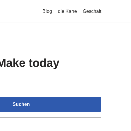
Blog
die Karre
Geschäft
 Make today
Suchen