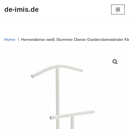
de-imis.de
Przejdź
do
treści
Home
\
Herrendiener weiß Stummer Diener Garderobenständer Kl