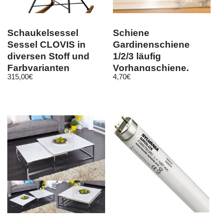
Schaukelsessel
Schiene
Sessel CLOVIS in
Gardinenschiene
diversen Stoff und
1/2/3 läufig
Farbvarianten
Vorhangschiene,
315,00
€
4,70
€
Montageset Längen
120-720cm