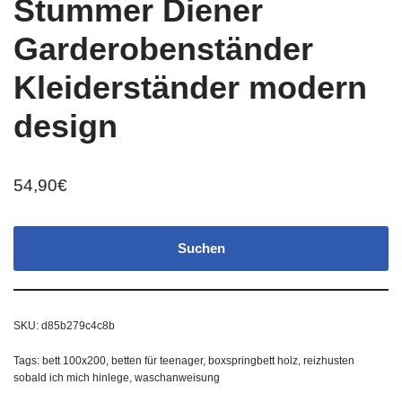
Stummer Diener
Garderobenständer
Kleiderständer modern
design
54,90
€
Suchen
SKU:
d85b279c4c8b
Tags:
bett 100x200
,
betten für teenager
,
boxspringbett holz
,
reizhusten
sobald ich mich hinlege
,
waschanweisung