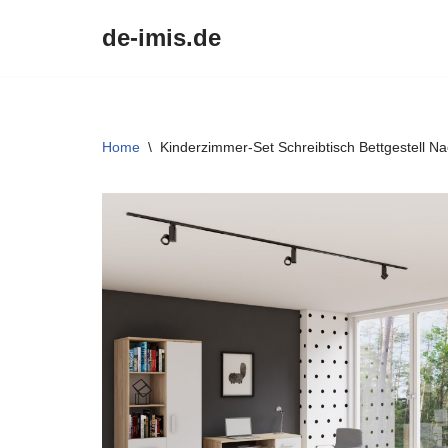
de-imis.de
Przejdź
do
treści
Home
\
Kinderzimmer-Set Schreibtisch Bettgestell N