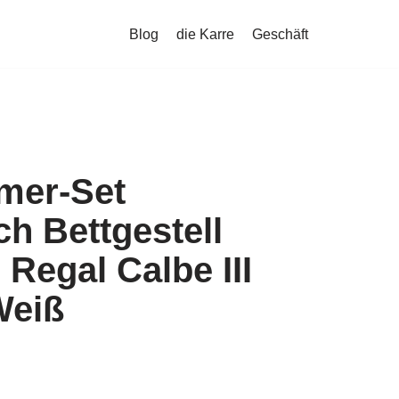
Blog
die Karre
Geschäft
mer-Set
ch Bettgestell
 Regal Calbe III
Weiß