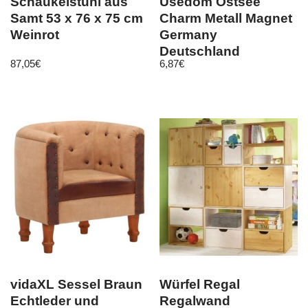
Schaukelstuhl aus
Usedom Ostsee
Samt 53 x 76 x 75 cm
Charm Metall Magnet
Weinrot
Germany
Deutschland
87,05
€
6,87
€
Souvenir
vidaXL Sessel Braun
Würfel Regal
Echtleder und
Regalwand