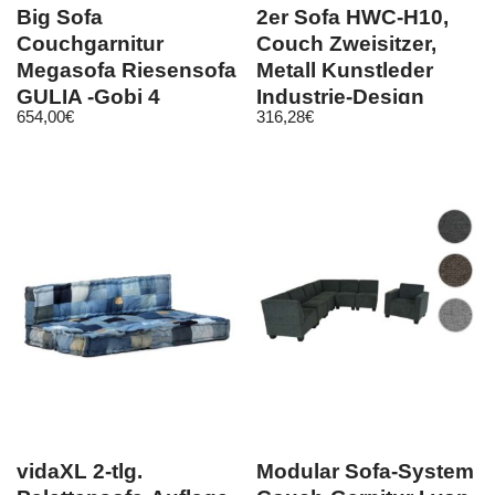
Big Sofa
2er Sofa HWC-H10,
Couchgarnitur
Couch Zweisitzer,
Megasofa Riesensofa
Metall Kunstleder
GULIA -Gobi 4
Industrie-Design
654,00
€
316,28
€
Anthrazit
vidaXL 2-tlg.
Modular Sofa-System