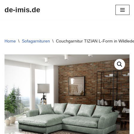
de-imis.de
Przejdź
do
treści
Home
\
Sofagarnituren
\
Couchgarnitur TIZIAN L-Form in Wildlede