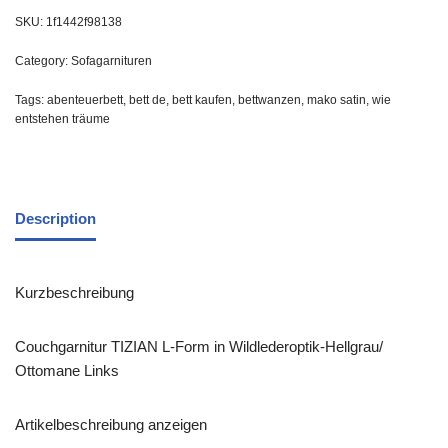
SKU:
1f1442f98138
Category:
Sofagarnituren
Tags:
abenteuerbett
,
bett de
,
bett kaufen
,
bettwanzen
,
mako satin
,
wie
entstehen träume
Description
Kurzbeschreibung
Couchgarnitur TIZIAN L-Form in Wildlederoptik-Hellgrau/
Ottomane Links
Artikelbeschreibung anzeigen