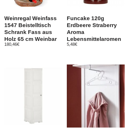
Weinregal Weinfass
Funcake 120g
1547 Beistelltisch
Erdbeere Straberry
Schrank Fass aus
Aroma
Holz 65 cm Weinbar
Lebensmittelaromen
180,46
€
5,48
€
Bar
Geschmackspaste