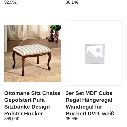
52,99
€
38,14
€
Holzwerkstoff
x192cm 15744
Ottomane Sitz Chaise
3er Set MDF Cube
Gepolstert Pufa
Regal Hängeregal
Sitzbänke Design
Wandregal für
Polster Hocker
Bücher/ DVD, weiß-
399,00
€
35,99
€
Fußhocker
rosa