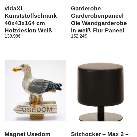
vidaXL
Garderobe
Kunststoffschrank
Garderobenpaneel
40x43x164 cm
Ole Wandgarderobe
Holzdesign Weiß
in weiß Flur Paneel
138,99
€
152,24
€
opt. Set mit Bank
Magnet Usedom
Sitzhocker – Max 2 –