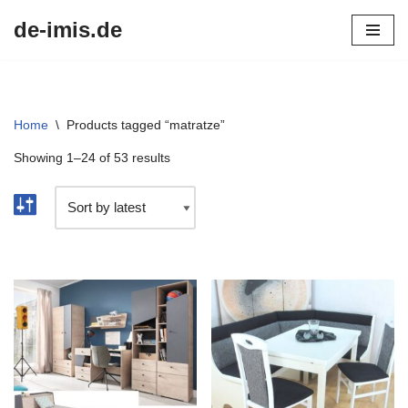
de-imis.de
Przejdź
do
treści
Home
\
Products tagged “matratze”
Showing 1–24 of 53 results