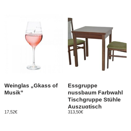
Weinglas „Gkass of
Essgruppe
Musik”
nussbaum Farbwahl
Tischgruppe Stühle
Auszugtisch
17,52
€
313,50
€
Esszimmergarnitur
S1