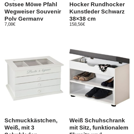
Ostsee Möwe Pfahl
Hocker Rundhocker
Wegweiser Souvenir
Kunstleder Schwarz
Poly Germany
38×38 cm
7,08
€
158,56
€
Schmuckkästchen,
Weiß Schuhschrank
Weiß, mit 3
mit Sitz, funktionalem