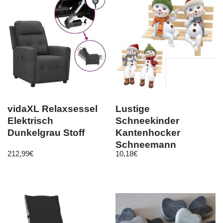
vidaXL Relaxsessel
Lustige
Elektrisch
Schneekinder
Dunkelgrau Stoff
Kantenhocker
Schneemann
212,99
€
10,18
€
Schneemänner
Polyresin-Figur Bank