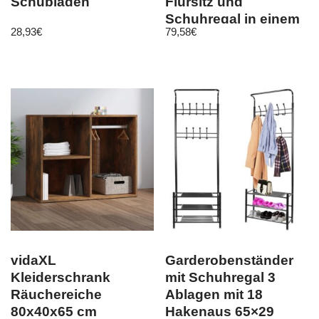
Schubladen
Flursitz und
Schuhregal in einem
28,93
€
79,58
€
– Kesper
vidaXL
Garderobenständer
Kleiderschrank
mit Schuhregal 3
Räuchereiche
Ablagen mit 18
80x40x65 cm
Hakenaus 65×29