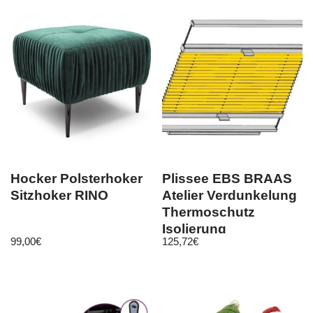
Hocker Polsterhoker
Plissee EBS BRAAS
Sitzhoker RINO
Atelier Verdunkelung
Thermoschutz
Isolierung
99,00
€
125,72
€
Wabenplissee Maß