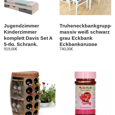
Jugendzimmer
Truheneckbankgruppe
Kinderzimmer
massiv weiß schwarz
komplett Davis Set A
grau Eckbank
5-tlg. Schrank,
Eckbankgruppe
919,00
€
740,00
€
Schreibtisch, Regale
Tisch Stühle