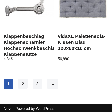
Klappenbeschlag
vidaXL Palettensofa-
Klappenscharnier
Kissen Blau
Hochschwenkbeschlag
120x80x10 cm
Klappenstütze
4,84
€
56,99
€
1
2
3
→
Neve
| Powered by
WordPress