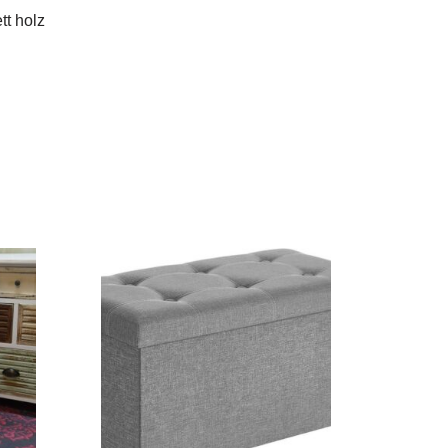
tt holz