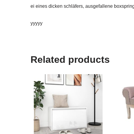
ei eines dicken schläfers, ausgefallene boxspring
yyyyy
Related products