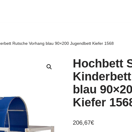
derbett Rutsche Vorhang blau 90×200 Jugendbett Kiefer 1568
Hochbett S
Kinderbet
blau 90×2
Kiefer 156
206,67
€