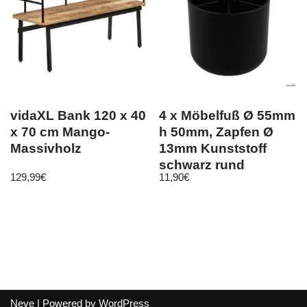
vidaXL Bank 120 x 40
4 x Möbelfuß Ø 55mm
x 70 cm Mango-
h 50mm, Zapfen Ø
Massivholz
13mm Kunststoff
schwarz rund
129,99
€
11,90
€
Möbelgleiter
Neve
| Powered by
WordPress