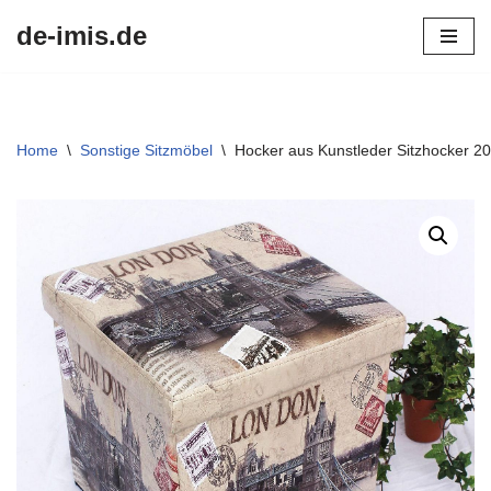
de-imis.de
Przejdź
do
treści
Home
\
Sonstige Sitzmöbel
\
Hocker aus Kunstleder Sitzhocker 2