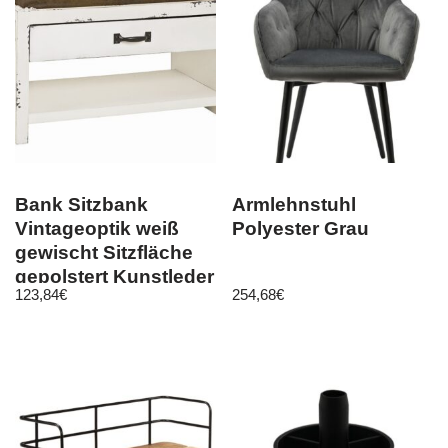
Bank Sitzbank
Armlehnstuhl
Vintageoptik weiß
Polyester Grau
gewischt Sitzfläche
gepolstert Kunstleder
123,84
€
254,68
€
vintage …