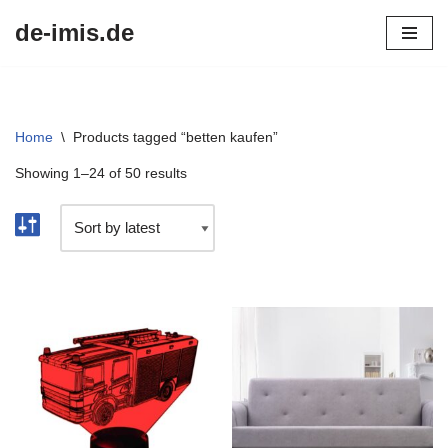
de-imis.de
Przejdź
do
treści
Home
\
Products tagged “betten kaufen”
Showing 1–24 of 50 results