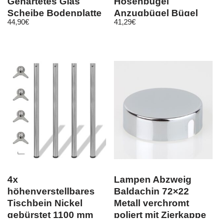
Gehärtetes Glas
Hosenbügel
Scheibe Bodenplatte
Anzugbügel Bügel
44,90
€
41,29
€
Glasscheibe
Holzbügel
4x
Lampen Abzweig
höhenverstellbares
Baldachin 72×22
Tischbein Nickel
Metall verchromt
gebürstet 1100 mm
poliert mit Zierkappe