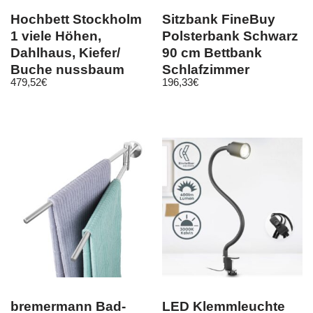
Hochbett Stockholm
Sitzbank FineBuy
1 viele Höhen,
Polsterbank Schwarz
Dahlhaus, Kiefer/
90 cm Bettbank
Buche nussbaum
Schlafzimmer
479,52
€
196,33
€
geölt
Flurbank Samt
bremermann Bad-
LED Klemmleuchte