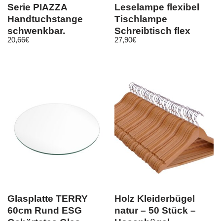
Serie PIAZZA
Leselampe flexibel
Handtuchstange
Tischlampe
schwenkbar,
Schreibtisch flex
20,66
€
27,90
€
Edelstahl matt
schwarz 5W GU10
Glasplatte TERRY
Holz Kleiderbügel
60cm Rund ESG
natur – 50 Stück –