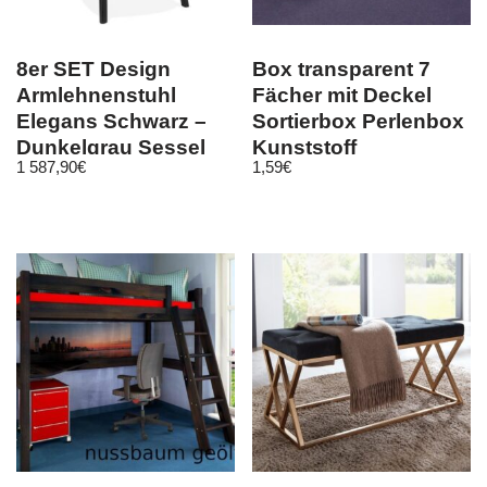
8er SET Design
Box transparent 7
Armlehnenstuhl
Fächer mit Deckel
Elegans Schwarz –
Sortierbox Perlenbox
Dunkelgrau Sessel
Kunststoff
1 587,90
€
1,59
€
Esszimmerstuhl Stuh
15×3,3×1,8cm