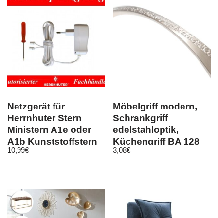
Netzgerät für
Möbelgriff modern,
Herrnhuter Stern
Schrankgriff
Ministern A1e oder
edelstahloptik,
A1b Kunststoffstern
Küchengriff BA 128
10,99
€
3,08
€
13 cm 500 mA w
mm