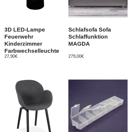
3D LED-Lampe
Schlafsofa Sofa
Feuerwehr
Schlaffunktion
Kinderzimmer
MAGDA
Farbwechselleuchte
27,90
€
279,00
€
Wohnlicht
Tischlampe
Tischleuc