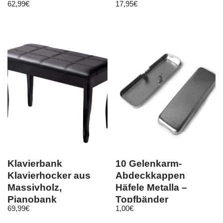
62,99
€
17,95
€
Klavierbank
10 Gelenkarm-
Klavierhocker aus
Abdeckkappen
Massivholz,
Häfele Metalla –
Pianobank
Topfbänder
69,99
€
1,00
€
gepolstert, Sitzbank
Scharniere