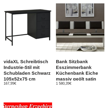
vidaXL Schreibtisch
Bank Sitzbank
Industrie-Stil mit
Esszimmerbank
Schubladen Schwarz
Küchenbank Eiche
105x52x75 cm
massiv geölt satin
167,99
€
1 580,39
€
weiß