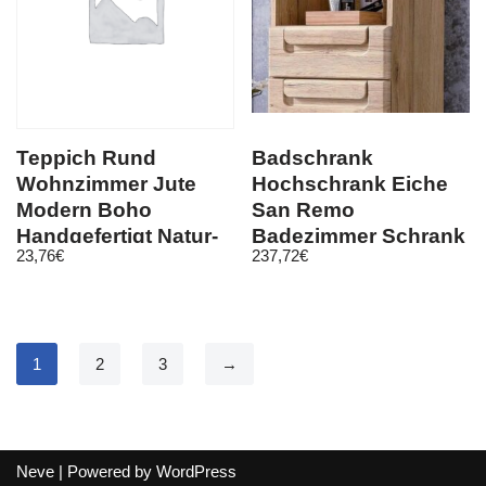
Teppich Rund
Badschrank
Wohnzimmer Jute
Hochschrank Eiche
Modern Boho
San Remo
Handgefertigt Natur-
Badezimmer Schrank
23,76
€
237,72
€
Teppich Creme Beige
Bad Möbel Malea 2-
türig
1
2
3
→
Neve
| Powered by
WordPress