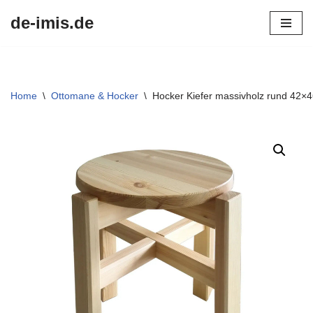
de-imis.de
Przejdź
do
treści
Home
\
Ottomane & Hocker
\
Hocker Kiefer massivholz rund 42×4