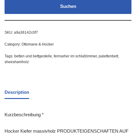
Suchen
SKU:
a9a36142c0f7
Category:
Ottomane & Hocker
Tags:
betten und bettgestelle
,
fernseher im schlafzimmer
,
palettenbett
,
sheeshamholz
Description
Kurzbeschreibung *
Hocker Kiefer massivholz PRODUKTEIGENSCHAFTEN AUF