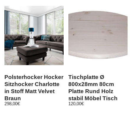
Polsterhocker Hocker
Tischplatte Ø
Sitzhocker Charlotte
800x28mm 80cm
in Stoff Matt Velvet
Platte Rund Holz
Braun
stabil Möbel Tisch
298,00
€
120,00
€
Holzplatte Faß