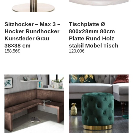
Sitzhocker – Max 3 –
Tischplatte Ø
Hocker Rundhocker
800x28mm 80cm
Kunstleder Grau
Platte Rund Holz
38×38 cm
stabil Möbel Tisch
158,56
€
120,00
€
Holzplatte Faß