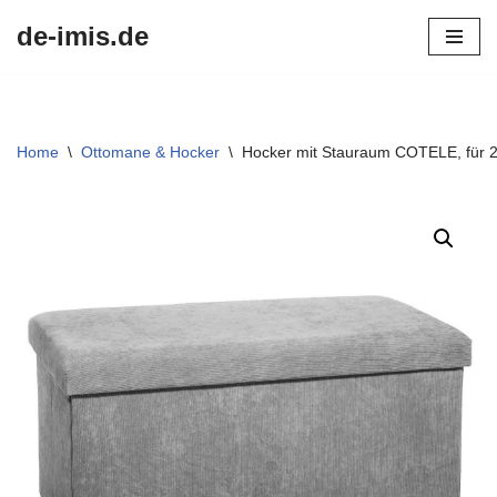
de-imis.de
Przejdź
do
treści
Home
\
Ottomane & Hocker
\
Hocker mit Stauraum COTELE, für 2