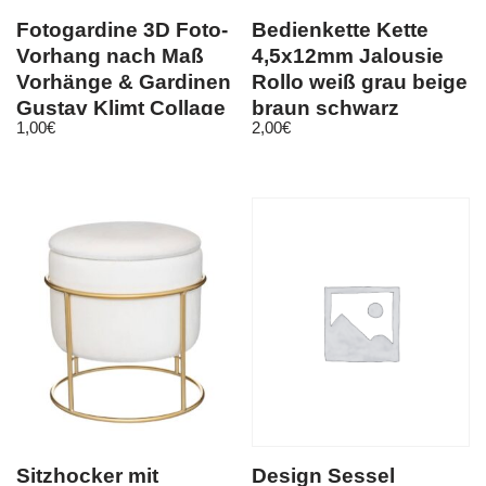
Fotogardine 3D Foto-
Bedienkette Kette
Vorhang nach Maß
4,5x12mm Jalousie
Vorhänge & Gardinen
Rollo weiß grau beige
Gustav Klimt Collage
braun schwarz
1,00
€
2,00
€
Meterware
Sitzhocker mit
Design Sessel