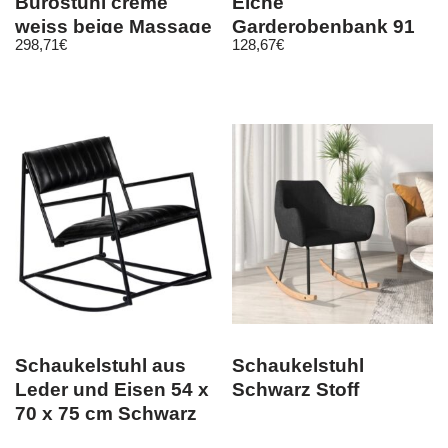
Bürostuhl creme
Eiche
weiss beige Massage
Garderobenbank 91
298,71
€
128,67
€
Heizung Bürosessel
cm Schuhbank
Amanda
Schaukelstuhl aus
Schaukelstuhl
Leder und Eisen 54 x
Schwarz Stoff
70 x 75 cm Schwarz