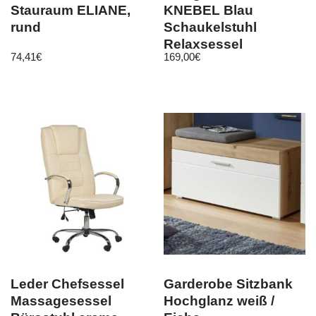
Stauraum ELIANE,
KNEBEL Blau
rund
Schaukelstuhl
Relaxsessel
74,41
€
169,00
€
Armlehnenstuhl
Wohnzimmer
Leder Chefsessel
Garderobe Sitzbank
Massagesessel
Hochglanz weiß /