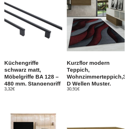
Küchengriffe
Kurzflor modern
schwarz matt,
Teppich,
Möbelgriffe BA 128 –
Wohnzimmerteppich,3-
480 mm, Stangengriff
D Wellen Muster,
3,32
€
30,91
€
Rechteckig ROT