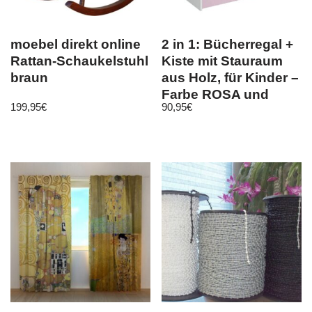
moebel direkt online
2 in 1: Bücherregal +
Rattan-Schaukelstuhl
Kiste mit Stauraum
braun
aus Holz, für Kinder –
Farbe ROSA und
199,95
€
90,95
€
WEIß