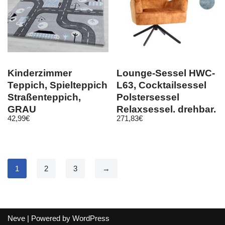
Kinderzimmer
Lounge-Sessel HWC-
Teppich, Spielteppich
L63, Cocktailsessel
Straßenteppich,
Polstersessel
GRAU
Relaxsessel, drehbar,
42,99
€
271,83
€
vintage
1
2
3
→
Neve
| Powered by
WordPress