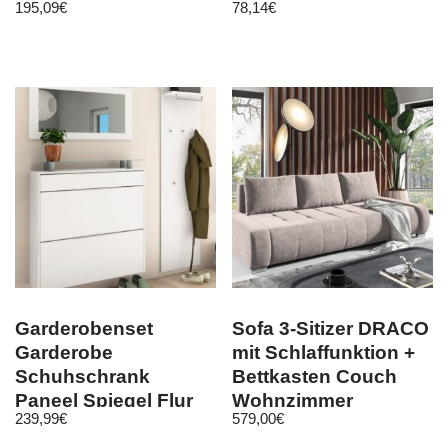
195,09
€
78,14
€
Garderobenset
Sofa 3-Sitizer DRACO
Garderobe
mit Schlaffunktion +
Schuhschrank
Bettkasten Couch
Paneel Spiegel Flur
Wohnzimmer
239,99
€
579,00
€
Diele Set Weiß – Oliva
Polstermöbel