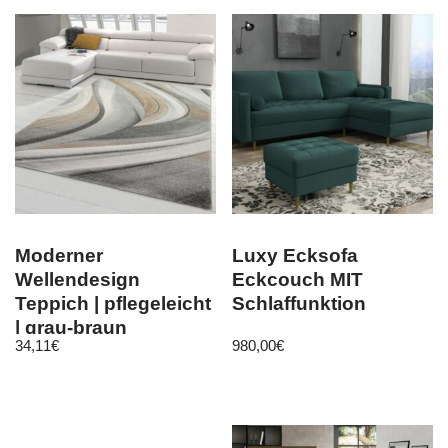
Moderner
Luxy Ecksofa
Wellendesign
Eckcouch MIT
Teppich | pflegeleicht
Schlaffunktion
| grau-braun
34,11
€
980,00
€