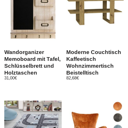
Wandorganizer
Moderne Couchtisch
Memoboard mit Tafel,
Kaffeetisch
Schlüsselbrett und
Wohnzimmertisch
Holztaschen
Beistelltisch
31,00
€
82,68
€
120x55x60cm artisan