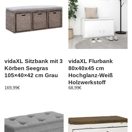
vidaXL Sitzbank mit 3
vidaXL Flurbank
Körben Seegras
80x40x45 cm
105×40×42 cm Grau
Hochglanz-Weiß
Holzwerkstoff
169,99
€
68,99
€