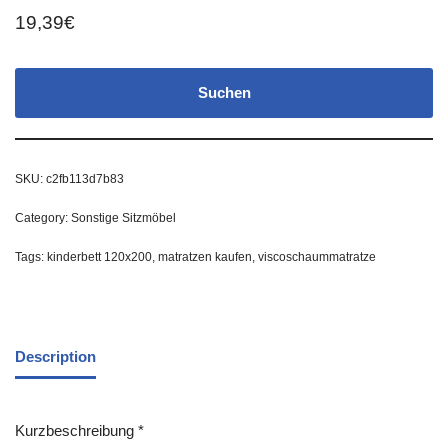
19,39
€
Suchen
SKU:
c2fb113d7b83
Category:
Sonstige Sitzmöbel
Tags:
kinderbett 120x200
,
matratzen kaufen
,
viscoschaummatratze
Description
Kurzbeschreibung *