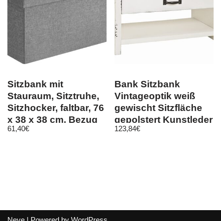
Sitzbank mit
Bank Sitzbank
Stauraum, Sitztruhe,
Vintageoptik weiß
Sitzhocker, faltbar, 76
gewischt Sitzfläche
x 38 x 38 cm, Bezug
gepolstert Kunstleder
61,40
€
123,84
€
au
vintage …
Neve
| Powered by
WordPress