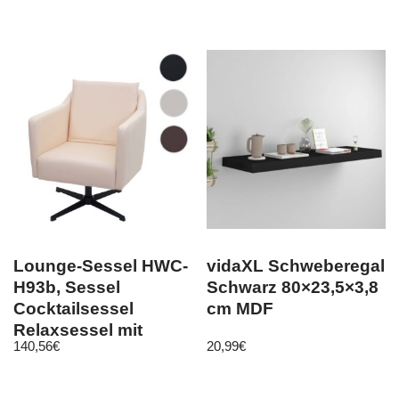
7050
Lounge-Sessel HWC-
vidaXL Schweberegal
H93b, Sessel
Schwarz 80×23,5×3,8
Cocktailsessel
cm MDF
Relaxsessel mit
140,56
€
20,99
€
Fußkreuz, drehbar