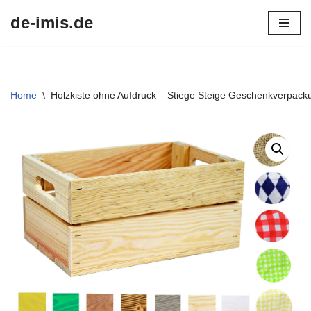
de-imis.de
Przejdź
do
treści
Home
\
Holzkiste ohne Aufdruck – Stiege Steige Geschenkverpack