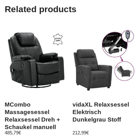
Related products
MCombo
vidaXL Relaxsessel
Massagesessel
Elektrisch
Relaxsessel Dreh +
Dunkelgrau Stoff
Schaukel manuell
485,79
€
212,99
€
verstellbar Echtleder