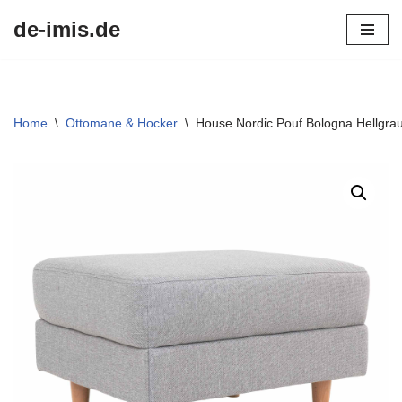
de-imis.de
Przejdź
do
treści
Home
\
Ottomane & Hocker
\
House Nordic Pouf Bologna Hellgrau