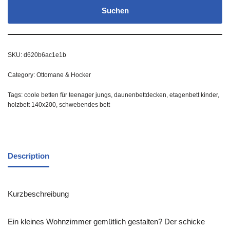
Suchen
SKU:
d620b6ac1e1b
Category:
Ottomane & Hocker
Tags:
coole betten für teenager jungs
,
daunenbettdecken
,
etagenbett kinder
,
holzbett 140x200
,
schwebendes bett
Description
Kurzbeschreibung
Ein kleines Wohnzimmer gemütlich gestalten? Der schicke