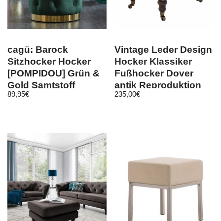
cagü: Barock
Vintage Leder Design
Sitzhocker Hocker
Hocker Klassiker
[POMPIDOU] Grün &
Fußhocker Dover
Gold Samtstoff
antik Reproduktion
89,95
€
235,00
€
Gesteppt 36cm x
1056ST
40cm