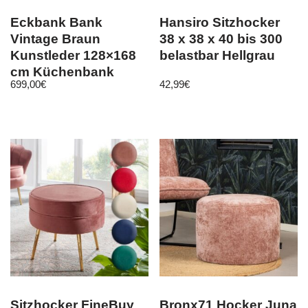
Eckbank Bank
Hansiro Sitzhocker
Vintage Braun
38 x 38 x 40 bis 300
Kunstleder 128×168
belastbar Hellgrau
cm Küchenbank
699,00
€
42,99
€
Sitzbank Sitzecke
Sitzhocker FineBuy
Bronx71 Hocker Juna