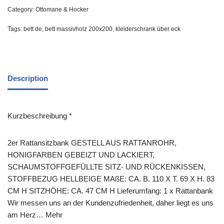
Category:
Ottomane & Hocker
Tags:
bett de
,
bett massivholz 200x200
,
kleiderschrank über eck
Description
Kurzbeschreibung *
2er Rattansitzbank GESTELL AUS RATTANROHR,
HONIGFARBEN GEBEIZT UND LACKIERT,
SCHAUMSTOFFGEFÜLLTE SITZ- UND RÜCKENKISSEN,
STOFFBEZUG HELLBEIGE MAßE: CA. B. 110 X T. 69 X H. 83
CM H SITZHÖHE: CA. 47 CM H Lieferumfang: 1 x Rattanbank
Wir messen uns an der Kundenzufriedenheit, daher liegt es uns
am Herz… Mehr