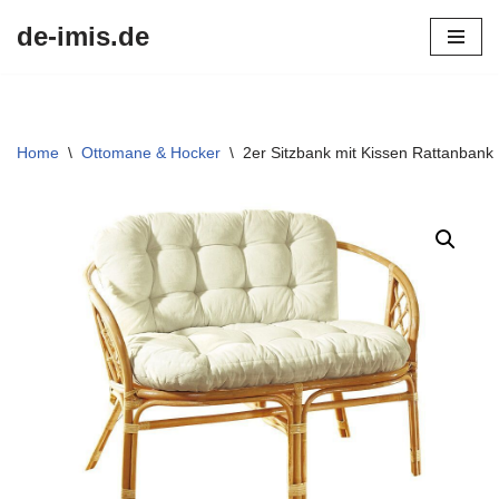
de-imis.de
Przejdź
do
treści
Home
\
Ottomane & Hocker
\
2er Sitzbank mit Kissen Rattanbank