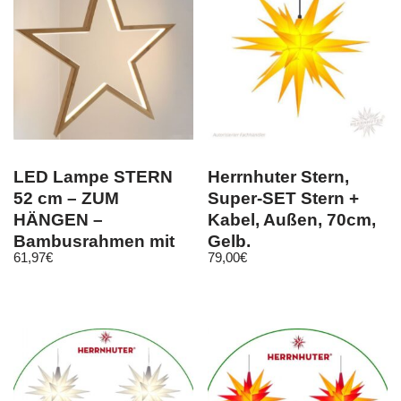
LED Lampe STERN
Herrnhuter Stern,
52 cm – ZUM
Super-SET Stern +
HÄNGEN –
Kabel, Außen, 70cm,
Bambusrahmen mit
Gelb,
61,97
€
79,00
€
LED Band –
Weihnachtsstern
Weihnachtsstern