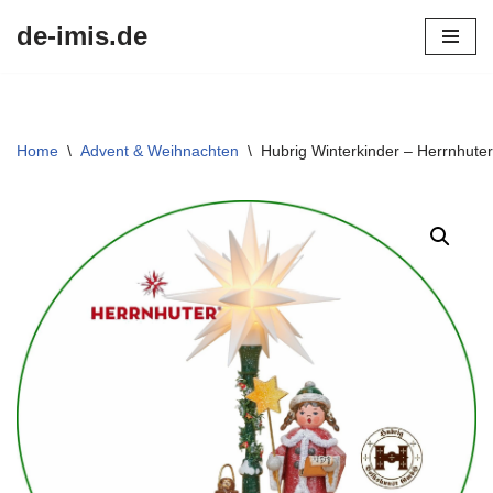
de-imis.de
Przejdź
do
treści
Home
\
Advent & Weihnachten
\
Hubrig Winterkinder – Herrnhuter