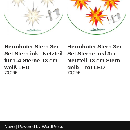
Herrnhuter Stern 3er
Herrnhuter Stern 3er
Set Stern inkl. Netzteil
Set Sterne inkl.3er
für 1-4 Sterne 13 cm
Netzteil 13 cm Stern
weiß LED
gelb – rot LED
70,29
€
70,29
€
Komplett
Neve
| Powered by
WordPress