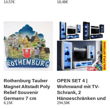
14,57
€
18,48
€
Rothenburg Tauber
OPEN SET 4 |
Magnet Altstadt Poly
Wohnwand mit TV-
Relief Souvenir
Schrank, 2
Germany 7 cm
Hängeschränken und
6,15
€
294,58
€
Regal