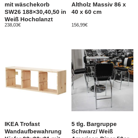
mit wäschekorb
Altholz Massiv 86 x
SW26 188×30,40,50 in
40 x 60 cm
Weiß Hochglanzt
238,03
€
156,99
€
IKEA Trofast
5 tlg. Bargruppe
Wandaufbewahrung
Schwarz/ Weiß