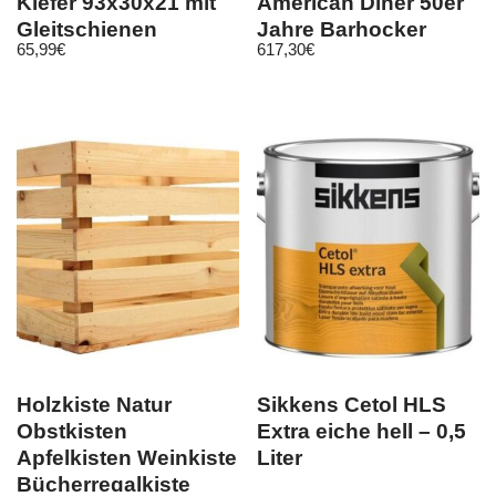
Kiefer 93x30x21 mit
American Diner 50er
Gleitschienen
Jahre Barhocker
65,99
€
617,30
€
Aufbewahrung
Esstisch
Holzkiste Natur
Sikkens Cetol HLS
Obstkisten
Extra eiche hell – 0,5
Apfelkisten Weinkiste
Liter
Bücherregalkiste