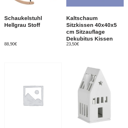
Schaukelstuhl
Kaltschaum
Hellgrau Stoff
Sitzkissen 40x40x5
cm Sitzauflage
Dekubitus Kissen
88,90
€
23,50
€
Sitzpolster schwarz
neu