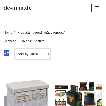
de-imis.de
Przejdź
do
treści
Home
\
Products tagged “mädchenbett”
Showing 1–24 of 49 results