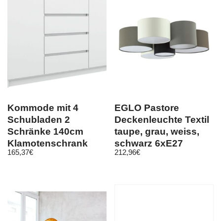
Kommode mit 4
EGLO Pastore
Schubladen 2
Deckenleuchte Textil
Schränke 140cm
taupe, grau, weiss,
Klamotenschrank
schwarz 6xE27
165,37
€
212,96
€
Sideboard Anrichte
hol