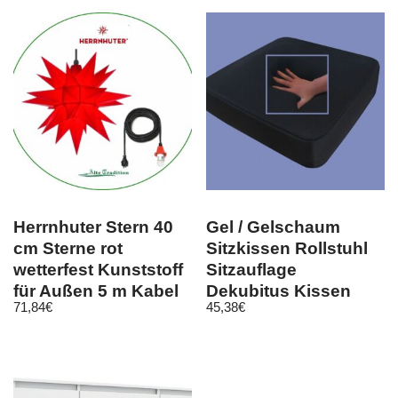
Herrnhuter Stern 40
Gel / Gelschaum
cm Sterne rot
Sitzkissen Rollstuhl
wetterfest Kunststoff
Sitzauflage
für Außen 5 m Kabel
Dekubitus Kissen
71,84
€
45,38
€
LED
Sitzpolster schwarz