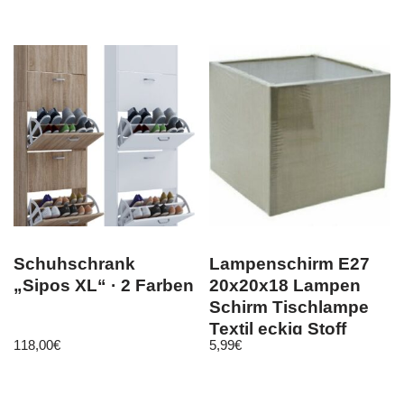
Schuhschrank
Lampenschirm E27
„Sipos XL“ · 2 Farben
20x20x18 Lampen
Schirm Tischlampe
Textil eckig Stoff
118,00
€
5,99
€
(F162)