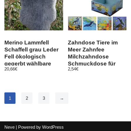
Merino Lammfell
Zahndose Tiere im
Schaffell grau Leder
Meer Zahnfee
Fell ökologisch
Milchzahndose
gegerbt wählbare
Schmuckdose für
20,66
€
2,54
€
Größe
Zähne Ringkästchen
1
2
3
→
Neve
| Powered by
WordPress