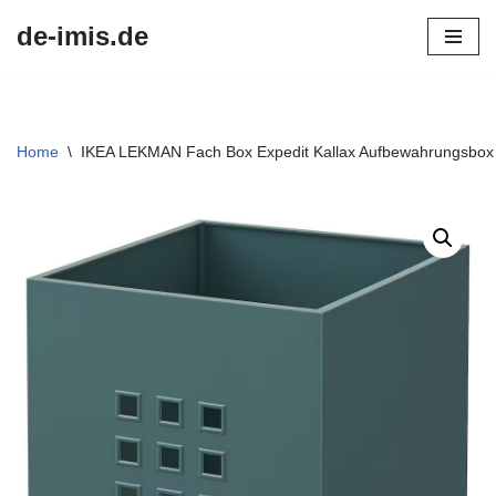
de-imis.de
Przejdź
do
treści
Home
\
IKEA LEKMAN Fach Box Expedit Kallax Aufbewahrungsbox 