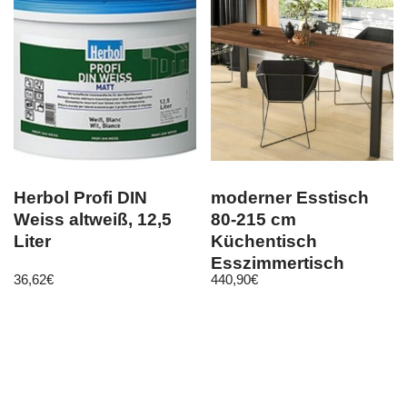
Herbol Profi DIN
moderner Esstisch
Weiss altweiß, 12,5
80-215 cm
Liter
Küchentisch
Esszimmertisch
36,62
€
440,90
€
Metall design
erweiterbar