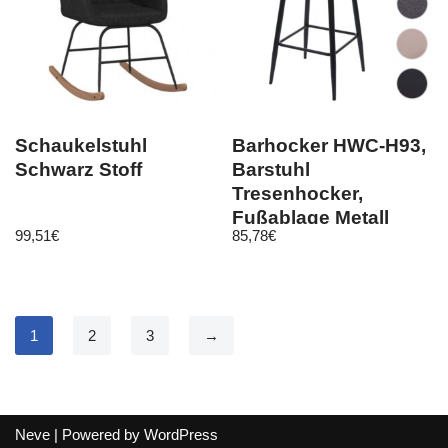
Schaukelstuhl
Barhocker HWC-H93,
Schwarz Stoff
Barstuhl
Tresenhocker,
Fußablage Metall
99,51
€
85,78
€
1
2
3
→
Neve
| Powered by
WordPress