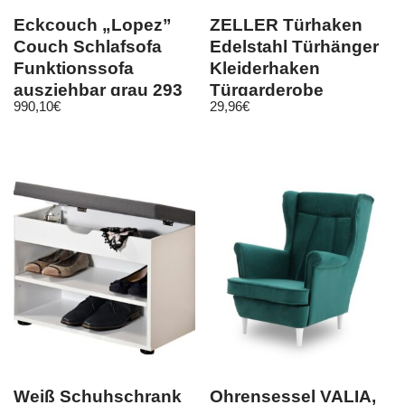
Eckcouch „Lopez”
ZELLER Türhaken
Couch Schlafsofa
Edelstahl Türhänger
Funktionssofa
Kleiderhaken
ausziehbar grau 293
Türgarderobe
990,10
€
29,96
€
cm
Garderobenhaken
Weiß Schuhschrank
Ohrensessel VALIA,