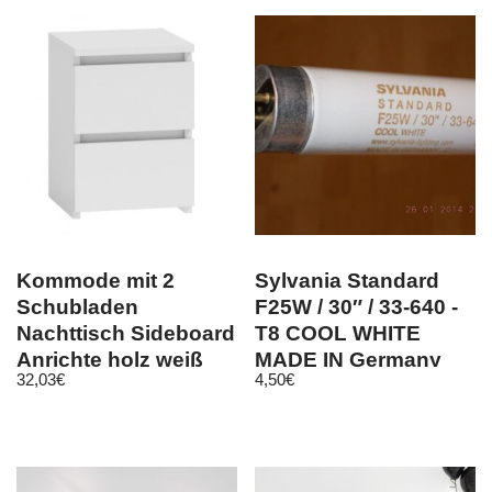
Kommode mit 2
Sylvania Standard
Schubladen
F25W / 30″ / 33-640 -
Nachttisch Sideboard
T8 COOL WHITE
Anrichte holz weiß
MADE IN Germany
32,03
€
4,50
€
F25W/30″/33-640