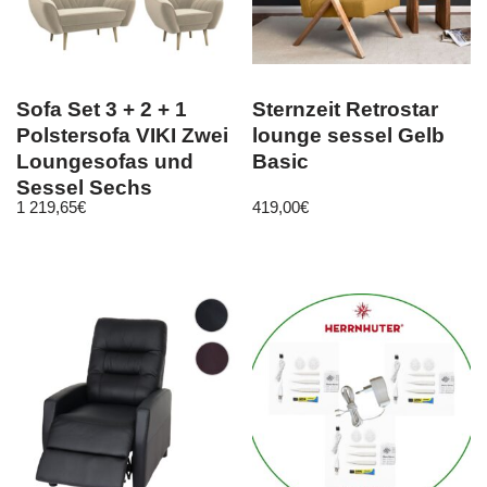
Sofa Set 3 + 2 + 1
Sternzeit Retrostar
Polstersofa VIKI Zwei
lounge sessel Gelb
Loungesofas und
Basic
Sessel Sechs
1 219,65
€
419,00
€
Personen