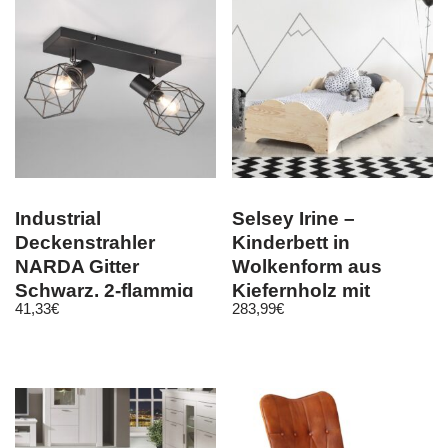
Industrial
Selsey Irine –
Deckenstrahler
Kinderbett in
NARDA Gitter
Wolkenform aus
Schwarz, 2-flammig
Kiefernholz mit
41,33
€
283,99
€
Lattenrost