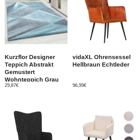
Kurzflor Designer
vidaXL Ohrensessel
Teppich Abstrakt
Hellbraun Echtleder
Gemustert
Wohnteppich Grau
29,87
€
96,99
€
Blau Weiss Meliert