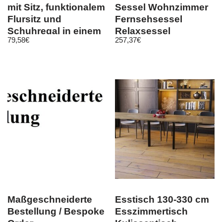
mit Sitz, funktionalem
Sessel Wohnzimmer
Flursitz und
Fernsehsessel
Schuhregal in einem
Relaxsessel
79,58
€
257,37
€
– Kesper
Polstersessel
Lounge
Maßgeschneiderte
Esstisch 130-330 cm
Bestellung / Bespoke
Esszimmertisch