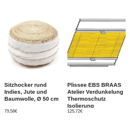
Sitzhocker rund
Plissee EBS BRAAS
Indies, Jute und
Atelier Verdunkelung
Baumwolle, Ø 50 cm
Thermoschutz
Isolierung
79,58
€
125,72
€
Wabenplissee Maß