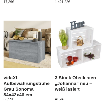
17,39
€
1 421,22
€
vidaXL
3 Stück Obstkisten
Aufbewahrungstruhe
„Johanna” neu –
Grau Sonoma
weiß lasiert
84x42x46 cm
65,99
€
41,24
€
Holzwerkstoff