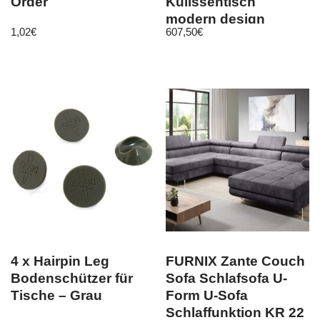
Order
Kulissentisch
modern design
1,02
€
607,50
€
ausziehbar Auszug
4 x Hairpin Leg
FURNIX Zante Couch
Bodenschützer für
Sofa Schlafsofa U-
Tische – Grau
Form U-Sofa
Schlaffunktion KR 22