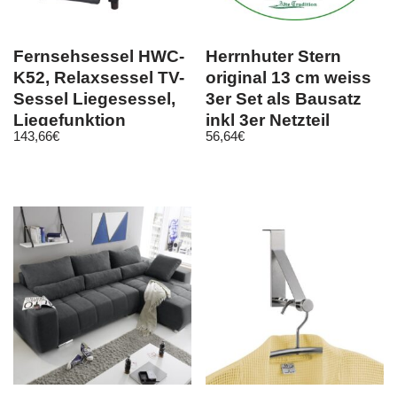
Fernsehsessel HWC-
Herrnhuter Stern
K52, Relaxsessel TV-
original 13 cm weiss
Sessel Liegesessel,
3er Set als Bausatz
Liegefunktion
inkl 3er Netzteil
143,66
€
56,64
€
Kunstleder
500mA