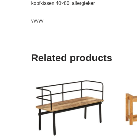
kopfkissen 40×80, allergieker
yyyyy
Related products