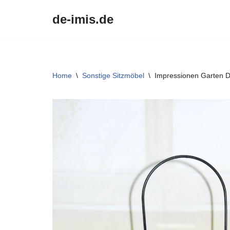
de-imis.de
Przejdź
do
treści
Home
\
Sonstige Sitzmöbel
\
Impressionen Garten D