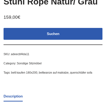
Stuhl Rope Natur/ Grau
159,00
€
Suchen
SKU:
adeecbf4da11
Category:
Sonstige Sitzmöbel
Tags:
bett kaufen 180x200
,
bettwanze auf matratze
,
querschläfer sofa
Description