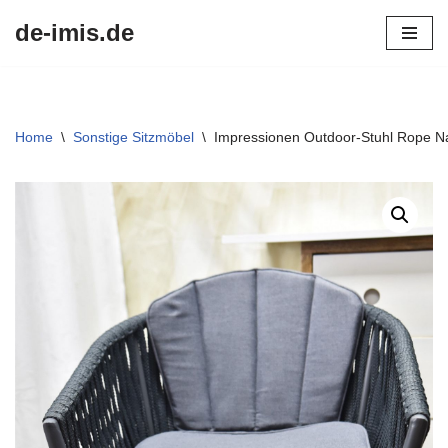
de-imis.de
Przejdź
do
treści
Home
\
Sonstige Sitzmöbel
\
Impressionen Outdoor-Stuhl Rope N