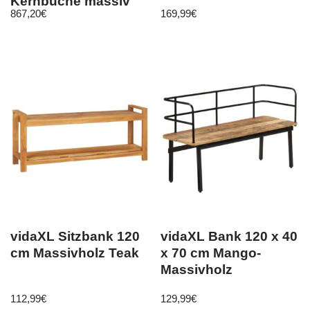
Kernbuche massiv
867,20
€
169,99
€
geölt Leder
vidaXL Sitzbank 120
vidaXL Bank 120 x 40
cm Massivholz Teak
x 70 cm Mango-
Massivholz
112,99
€
129,99
€