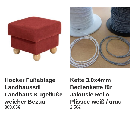
Hocker Fußablage
Kette 3,0x4mm
Landhausstil
Bedienkette für
Landhaus Kugelfüße
Jalousie Rollo
weicher Bezug
Plissee weiß / grau
309,05
€
2,50
€
jede Länge