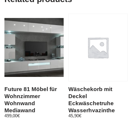
Future 81 Möbel für
Wäschekorb mit
Wohnzimmer
Deckel
Wohnwand
Eckwäschetruhe
Mediawand
Wasserhyazinthe
499,00
€
45,90
€
Schrankwand
natur, versch. Größen
Wohnschrank