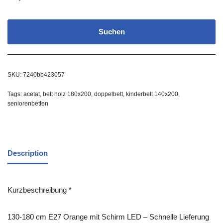
Suchen
SKU:
7240bb423057
Tags:
acetat
,
bett holz 180x200
,
doppelbett
,
kinderbett 140x200
,
seniorenbetten
Description
Kurzbeschreibung *
130-180 cm E27 Orange mit Schirm LED – Schnelle Lieferung