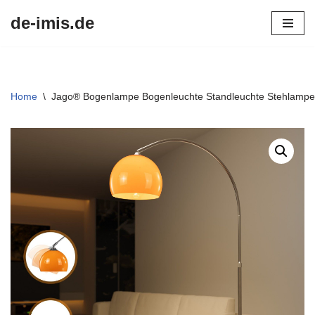
de-imis.de
Przejdź
do
treści
Home
\
Jago® Bogenlampe Bogenleuchte Standleuchte Stehlampe