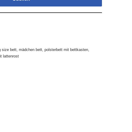
g size bett
,
mädchen bett
,
polsterbett mit bettkasten
,
t lattenrost