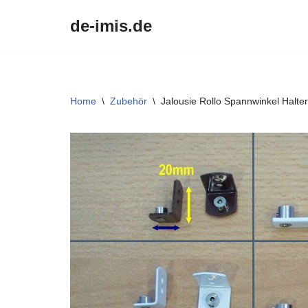
de-imis.de
Przejdź
do
treści
Home
\
Zubehör
\
Jalousie Rollo Spannwinkel Halte