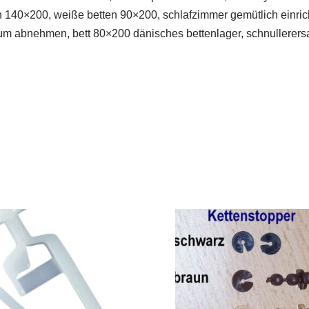
n 140×200, weiße betten 90×200, schlafzimmer gemütlich einrich
abnehmen, bett 80×200 dänisches bettenlager, schnullerersatz