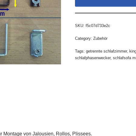
SKU:
f5c07d733e2c
Category:
Zubehör
Tags:
getrennte schlafzimmer
,
kin
schlafphasenwecker
,
schlafsofa mi
ür Montage von Jalousien, Rollos, Plissees.