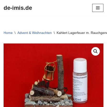
de-imis.de
Przejdź
do
treści
Home
\
Advent & Weihnachten
\
Kahlert Lagerfeuer m. Rauchge