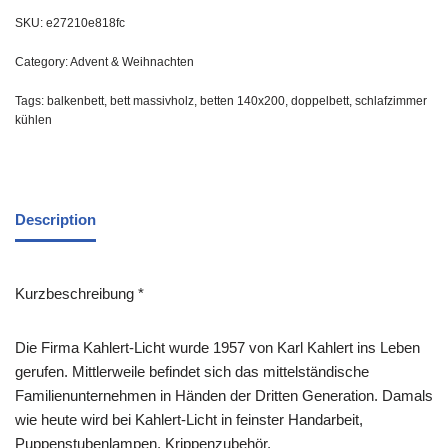
SKU:
e27210e818fc
Category:
Advent & Weihnachten
Tags:
balkenbett
,
bett massivholz
,
betten 140x200
,
doppelbett
,
schlafzimmer
kühlen
Description
Kurzbeschreibung *
Die Firma Kahlert-Licht wurde 1957 von Karl Kahlert ins Leben
gerufen. Mittlerweile befindet sich das mittelständische
Familienunternehmen in Händen der Dritten Generation. Damals
wie heute wird bei Kahlert-Licht in feinster Handarbeit,
Puppenstubenlampen, Krippenzubehör,