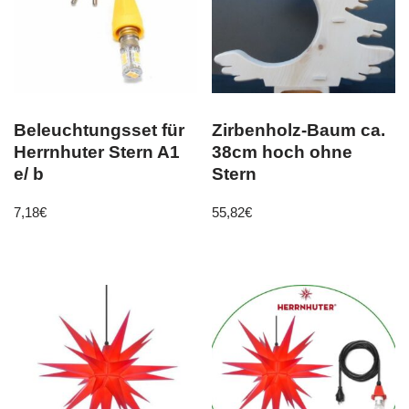
Beleuchtungsset für
Zirbenholz-Baum ca.
Herrnhuter Stern A1
38cm hoch ohne
e/ b
Stern
7,18
€
55,82
€