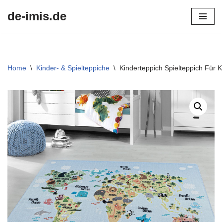
de-imis.de
Przejdź
do
treści
Home
\
Kinder- & Spielteppiche
\
Kinderteppich Spielteppich Für 