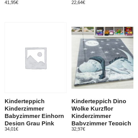
41,95
€
22,64
€
mm Grau
Zirkus Clown Löwe
Blau
Kinderteppich
Kinderteppich Dino
Kinderzimmer
Wolke Kurzflor
Babyzimmer Einhorn
Kinderzimmer
Design Grau Pink
Babyzimmer Teppich
34,01
€
32,97
€
Weiß Oeko Tex
Soft Grau Blau