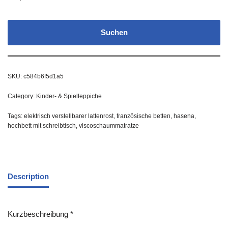
Suchen
SKU:
c584b6f5d1a5
Category:
Kinder- & Spielteppiche
Tags:
elektrisch verstellbarer lattenrost
,
französische betten
,
hasena
,
hochbett mit schreibtisch
,
viscoschaummatratze
Description
Kurzbeschreibung *