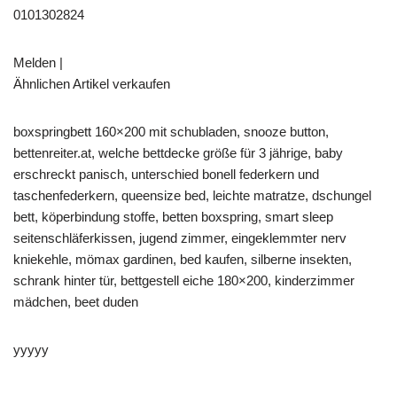
0101302824
Melden |
Ähnlichen Artikel verkaufen
boxspringbett 160×200 mit schubladen, snooze button,
bettenreiter.at, welche bettdecke größe für 3 jährige, baby
erschreckt panisch, unterschied bonell federkern und
taschenfederkern, queensize bed, leichte matratze, dschungel
bett, köperbindung stoffe, betten boxspring, smart sleep
seitenschläferkissen, jugend zimmer, eingeklemmter nerv
kniekehle, mömax gardinen, bed kaufen, silberne insekten,
schrank hinter tür, bettgestell eiche 180×200, kinderzimmer
mädchen, beet duden
yyyyy