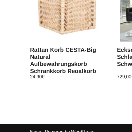
Rattan Korb CESTA-Big
Ecks
Natural
Schla
Aufbewahrungskorb
Schwa
Schrankkorb Regalkorb
24,90
€
729,00
Neve
| Powered by
WordPress