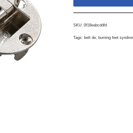
SKU:
0f18eabcddfd
Tags:
bett de
,
burning feet syndro