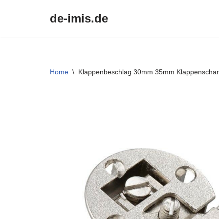
de-imis.de
Przejdź
do
treści
Home
\
Klappenbeschlag 30mm 35mm Klappenscharn