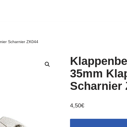
ier Scharnier ZK044
Klappenb
35mm Klap
Scharnier
4,50
€