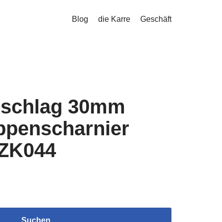
Blog
die Karre
Geschäft
eschlag 30mm
penscharnier
 ZK044
Suchen