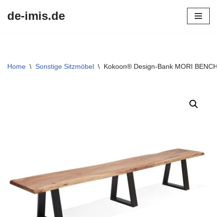
de-imis.de
Przejdź
do
treści
Home
\
Sonstige Sitzmöbel
\
Kokoon® Design-Bank MORI BENCH 45