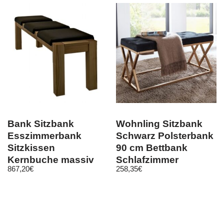
Bank Sitzbank
Wohnling Sitzbank
Esszimmerbank
Schwarz Polsterbank
Sitzkissen
90 cm Bettbank
Kernbuche massiv
Schlafzimmer
867,20
€
258,35
€
geölt Leder
Flurbank Samt