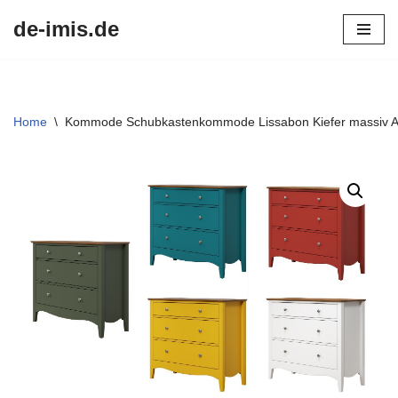
de-imis.de
Przejdź
do
treści
Home
\
Kommode Schubkastenkommode Lissabon Kiefer massiv An