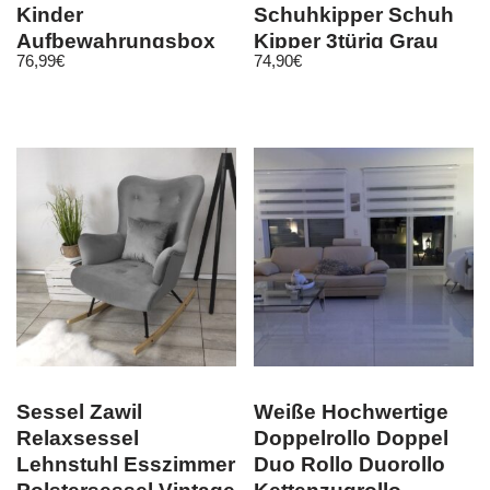
Kinder
Schuhkipper Schuh
Aufbewahrungsbox
Kipper 3türig Grau
76,99
€
74,90
€
mit abnehmbarem
50×103 cm
Deckel
Sessel Zawil
Weiße Hochwertige
Relaxsessel
Doppelrollo Doppel
Lehnstuhl Esszimmer
Duo Rollo Duorollo