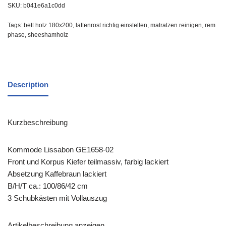
SKU:
b041e6a1c0dd
Tags:
bett holz 180x200
,
lattenrost richtig einstellen
,
matratzen reinigen
,
rem
phase
,
sheeshamholz
Description
Kurzbeschreibung
Kommode Lissabon GE1658-02
Front und Korpus Kiefer teilmassiv, farbig lackiert
Absetzung Kaffebraun lackiert
B/H/T ca.: 100/86/42 cm
3 Schubkästen mit Vollauszug
Artikelbeschreibung anzeigen