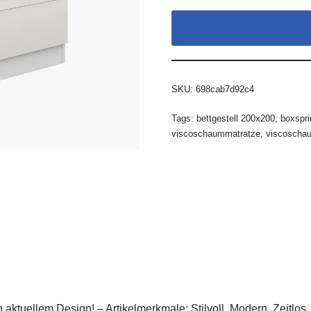
SKU:
698cab7d92c4
Tags:
bettgestell 200x200
,
boxspri
viscoschaummatratze
,
viscoscha
aktuellem Design! – Artikelmerkmale: Stilvoll. Modern. Zeitl