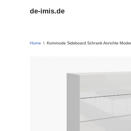
de-imis.de
Przejdź
do
treści
Home
\
Kommode Sideboard Schrank Anrichte Moder