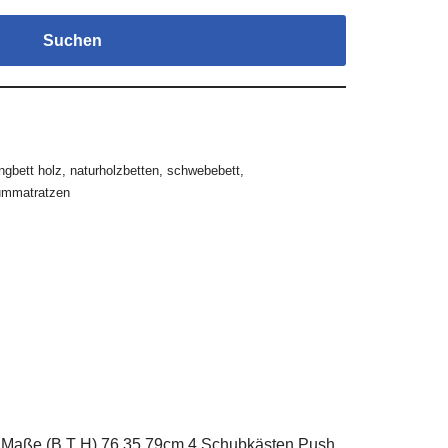
Suchen
ngbett holz
,
naturholzbetten
,
schwebebett
,
ummatratzen
os. Maße (B T H) 76 35 79cm 4 Schubkästen Push