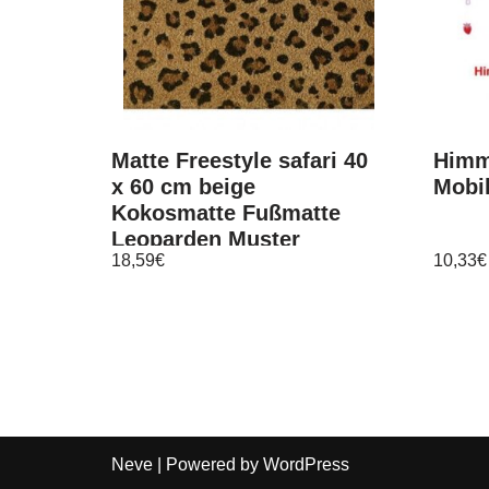
Matte Freestyle safari 40
Himm
x 60 cm beige
Mobil
Kokosmatte Fußmatte
Leoparden Muster
18,59
€
10,33
€
Neve
| Powered by
WordPress