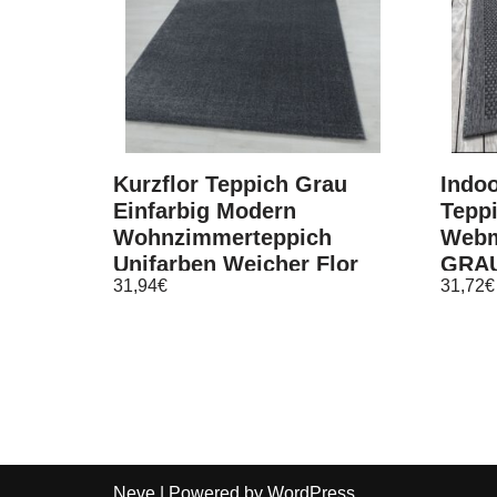
Kurzflor Teppich Grau
Indo
Einfarbig Modern
Tepp
Wohnzimmerteppich
Webm
Unifarben Weicher Flor
GRA
31,94
€
31,72
€
Neve
| Powered by
WordPress