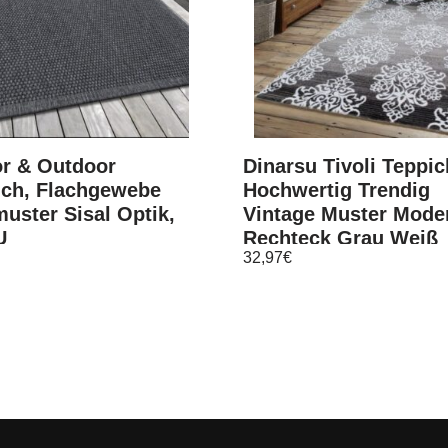
or & Outdoor
Dinarsu Tivoli Teppic
ich, Flachgewebe
Hochwertig Trendig
uster Sisal Optik,
Vintage Muster Mode
U
Rechteck Grau Weiß
32,97
€