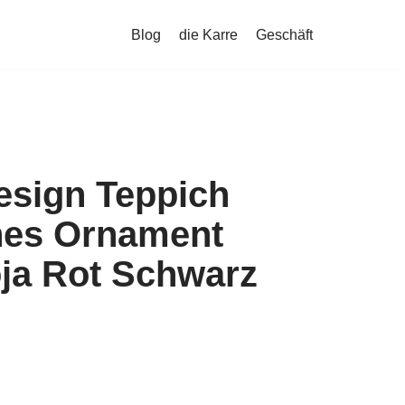
Blog
die Karre
Geschäft
esign Teppich
hes Ornament
oja Rot Schwarz