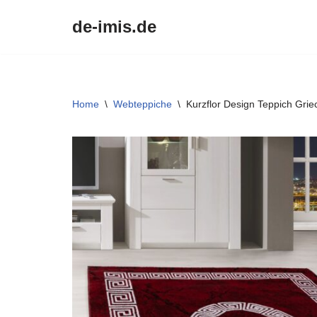
de-imis.de
Przejdź
do
treści
Home
\
Webteppiche
\
Kurzflor Design Teppich Gri