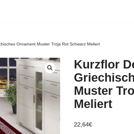
echisches Ornament Muster Troja Rot Schwarz Meliert
Kurzflor D
Griechisc
Muster Tr
Meliert
22,64
€