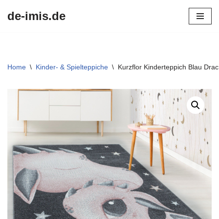
de-imis.de
Przejdź
do
treści
Home
\
Kinder- & Spielteppiche
\
Kurzflor Kinderteppich Blau Dr