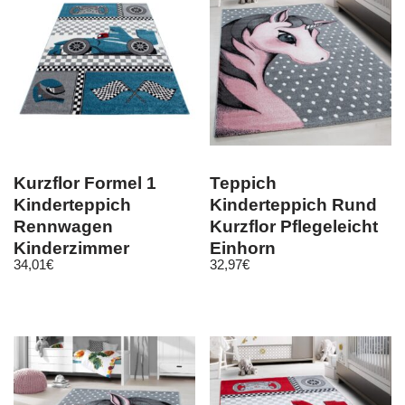
Kurzflor Formel 1
Teppich
Kinderteppich
Kinderteppich Rund
Rennwagen
Kurzflor Pflegeleicht
Kinderzimmer
Einhorn
34,01
€
32,97
€
Teppich versch.
Kinderzimmer Pink
Farben