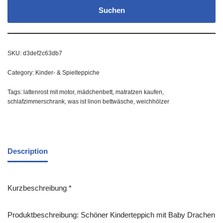
Suchen
SKU:
d3def2c63db7
Category:
Kinder- & Spielteppiche
Tags:
lattenrost mit motor
,
mädchenbett
,
matratzen kaufen
,
schlafzimmerschrank
,
was ist linon bettwäsche
,
weichhölzer
Description
Kurzbeschreibung *
Produktbeschreibung: Schöner Kinderteppich mit Baby Drachen