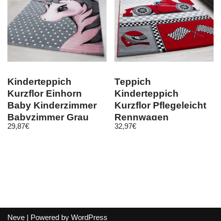
Kinderteppich
Teppich
Kurzflor Einhorn
Kinderteppich
Baby Kinderzimmer
Kurzflor Pflegeleicht
Babyzimmer Grau
Rennwagen
29,87
€
32,97
€
Pink Meliert
Kinderzimmer Rot
Neve
| Powered by
WordPress