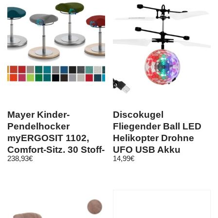
Mayer Kinder-
Discokugel
Pendelhocker
Fliegender Ball LED
myERGOSIT 1102,
Helikopter Drohne
Comfort-Sitz, 30 Stoff-
UFO USB Akku
238,93
€
14,99
€
Bezüge
Steuerung per Hand
6241