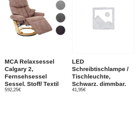
MCA Relaxsessel
LED
Calgary 2,
Schreibtischlampe /
Fernsehsessel
Tischleuchte,
Sessel, Stoff/ Textil
Schwarz, dimmbar,
592,25
€
41,95
€
150kg belastbar
Touch-ON, USB-
Ladefunktion