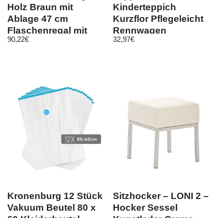
Holz Braun mit
Kinderteppich
Ablage 47 cm
Kurzflor Pflegeleicht
Flaschenregal mit
Rennwagen
90,22
€
32,97
€
Glashalter 9202-R
Kinderzimmer Rot
Kronenburg 12 Stück
Sitzhocker – LONI 2 –
Vakuum Beutel 80 x
Hocker Sessel