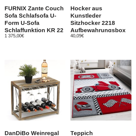
FURNIX Zante Couch
Hocker aus
Sofa Schlafsofa U-
Kunstleder
Form U-Sofa
Sitzhocker 2218
Schlaffunktion KR 22
Aufbewahrungsbox
1 375,00
€
40,09
€
40 cm Sitzwürfel
Truhe
DanDiBo Weinregal
Teppich