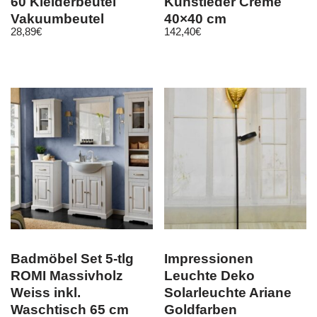
60 Kleiderbeutel
Kunstleder Creme
Vakuumbeutel
40×40 cm
28,89
€
142,40
€
Badmöbel Set 5-tlg
Impressionen
ROMI Massivholz
Leuchte Deko
Weiss inkl.
Solarleuchte Ariane
Waschtisch 65 cm
Goldfarben