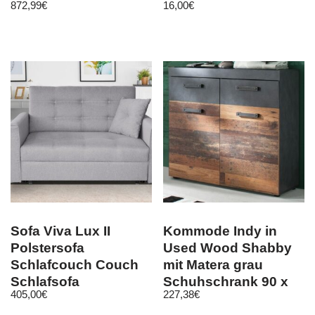
872,99
€
16,00
€
Sofa Viva Lux II
Kommode Indy in
Polstersofa
Used Wood Shabby
Schlafcouch Couch
mit Matera grau
Schlafsofa
Schuhschrank 90 x
405,00
€
227,38
€
Bettkasten
89 cm