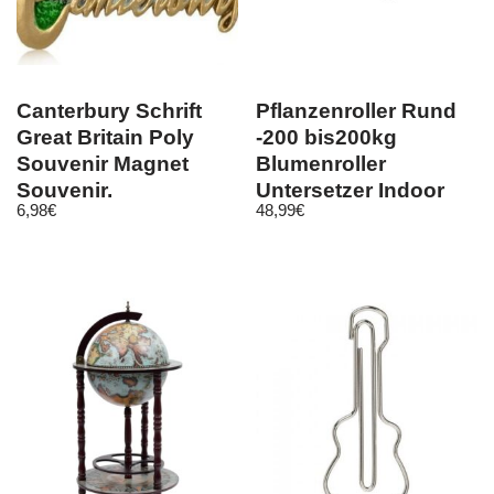
Canterbury Schrift
Pflanzenroller Rund
Great Britain Poly
-200 bis200kg
Souvenir Magnet
Blumenroller
Souvenir,
Untersetzer Indoor
6,98
€
48,99
€
Großbritannien
Outdoor Alu