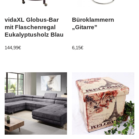
vidaXL Globus-Bar
Büroklammern
mit Flaschenregal
„Gitarre”
Eukalyptusholz Blau
144,99
€
6,15
€