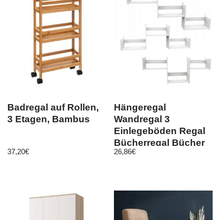
Badregal auf Rollen,
Hängeregal
3 Etagen, Bambus
Wandregal 3
Einlegeböden Regal
Bücherregal Bücher
37,20
€
26,86
€
Deko Lounge weiß