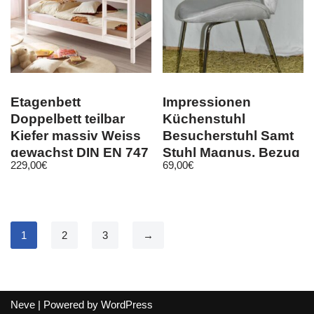
Etagenbett
Impressionen
Doppelbett teilbar
Küchenstuhl
Kiefer massiv Weiss
Besucherstuhl Samt
gewachst DIN EN 747
Stuhl Magnus, Bezug
229,00
€
69,00
€
blau
1
2
3
→
Neve
| Powered by
WordPress