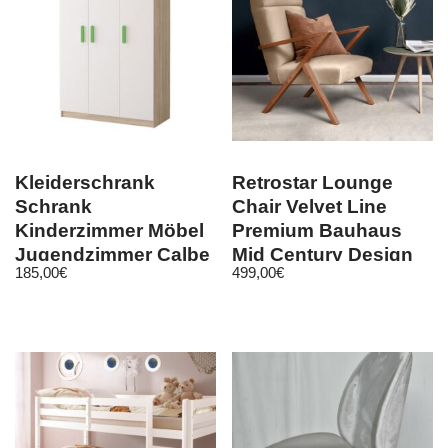
Kleiderschrank
Retrostar Lounge
Schrank
Chair Velvet Line
Kinderzimmer Möbel
Premium Bauhaus
Jugendzimmer Calbe
Mid Century Design
185,00
€
499,00
€
19 3D Sonoma/ Weiß