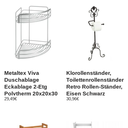
Metaltex Viva
Klorollenständer,
Duschablage
Toilettenrollenständer,
Eckablage 2-Etg
Retro Rollen-Ständer,
Polytherm 20x20x30
Eisen Schwarz
29,49
€
30,96
€
(404816)