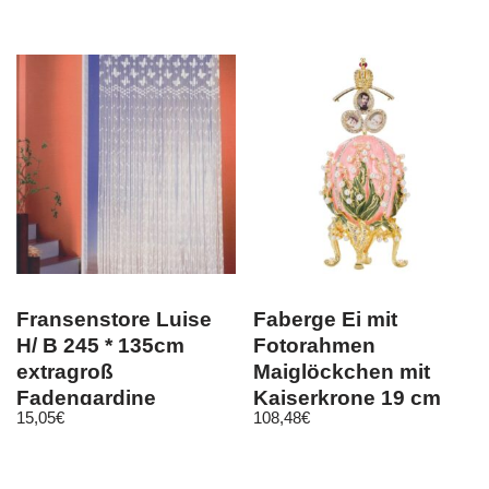
Bettfunktion M24
Fransenstore Luise
Faberge Ei mit
H/ B 245 * 135cm
Fotorahmen
extragroß
Maiglöckchen mit
Fadengardine
Kaiserkrone 19 cm
15,05
€
108,48
€
Insektenschutz
rosa
Türstore