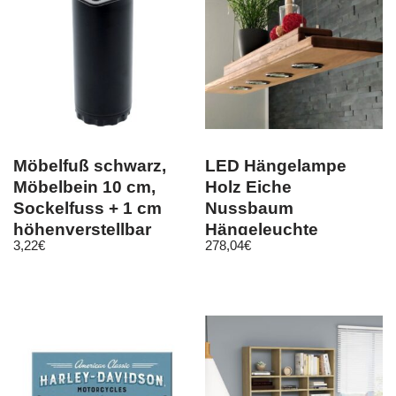
Möbelfuß schwarz,
LED Hängelampe
Möbelbein 10 cm,
Holz Eiche
Sockelfuss + 1 cm
Nussbaum
höhenverstellbar
Hängeleuchte
3,22
€
278,04
€
Pendelleuchte
100,120,150,200 cm
GU10